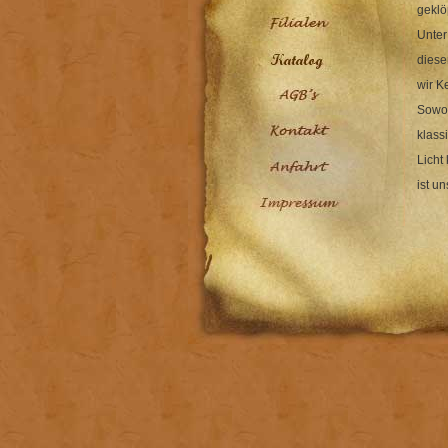
geklö
Unter
diese
wir K
Sowoh
klassi
Licht
ist u