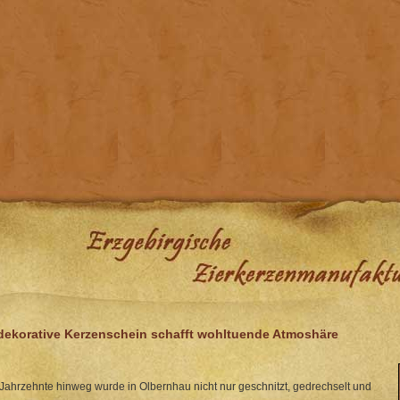
dekorative Kerzenschein schafft wohltuende Atmoshäre
Jahrzehnte hinweg wurde in Olbernhau nicht nur geschnitzt, gedrechselt und